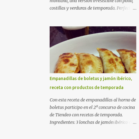
montaña, una versión irresistible con pollo,
costillas y verduras de temporada. Perfecta
para cocinar sin prisas, con fuego suave y
buena compañía. Ingredientes (4 personas)
400 g de arroz redondo (tipo bomba) 500 g
de pollo troceado 300 g de costillas de cerdo
troceadas 2 alcachofas frescas 150 g de
judías verdes planas 2 tomates maduros
rallados 1,2 litros de caldo de pollo (o agua) 1
cucharadita de hebras de azafrán 1
cucharadita de pimentón dulce 2 dientes de
Empanadillas de boletus y jamón ibérico,
ajo Aceite de oliva virgen extra Sal al gusto
receta con productos de temporada
(Opcional) una ramita de romero
Elaboración 1. Prepara las verduras Limpia
Con esta receta de empanadillas al horno de
las alcachofas, retira las hojas duras y
boletus participo en el 2º concurso de cocina
córtalas en cuartos. Trocea las judías verdes.
de Tiendeo con recetas de temporada.
Reserva en agua con limón para que no se
Ingredientes: 3 lonchas de jamón ibérico en
oxiden. 2. Sofríe las carnes En la paellera,
trocitos 1/2 cebolla picada 1 sobre de
añade un buen chorro de aceite de oliva y
empanadillas grandes 1/2 vaso de nata 3