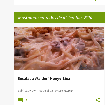
Mostrando entradas de diciembre, 2014
E
ENSALADAS
RECETAS
n
t
r
a
d
a
Ensalada Waldorf Neoyorkina
s
publicado por
magda
el
diciembre 31, 2014
0