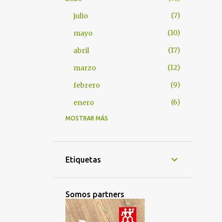
7
julio
10
mayo
17
abril
12
marzo
9
febrero
6
enero
MOSTRAR MÁS
67
2025
6
diciembre
3
noviembre
Etiquetas
4
octubre
54
septiembre
Somos partners
1
2023