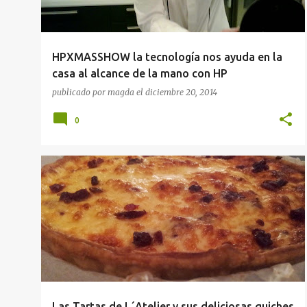
HPXMASSHOW la tecnología nos ayuda en la
casa al alcance de la mano con HP
publicado por
magda
el
diciembre 20, 2014
0
TIENDAS
Las Tartas de L´Atelier y sus deliciosas quiches