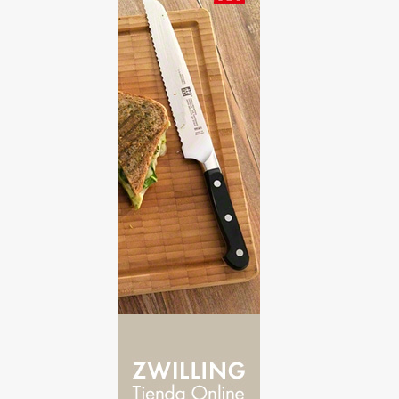
1
marzo
30
2016
1
julio
2
junio
6
mayo
5
abril
16
marzo
98
2015
8
diciembre
14
noviembre
13
octubre
5
septiembre
9
agosto