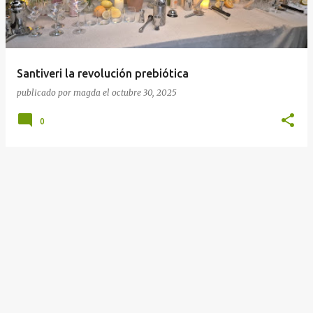
r
a
d
a
Santiveri la revolución prebiótica
s
publicado por
magda
el
octubre 30, 2025
0