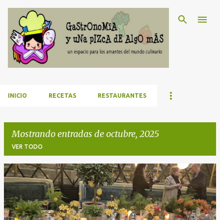
Ir al contenido principal
INICIO
RECETAS
RESTAURANTES
Mostrando entradas de octubre, 2025
VER TODO
E
n
t