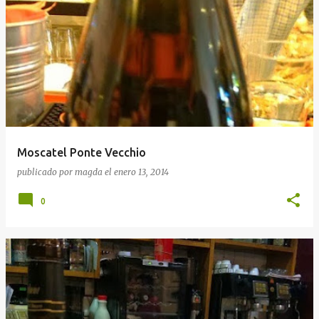
Moscatel Ponte Vecchio
publicado por
magda
el
enero 13, 2014
0