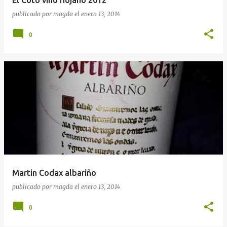
publicado por
magda
el
enero 13, 2014
0
Martin Codax albariño
publicado por
magda
el
enero 13, 2014
0