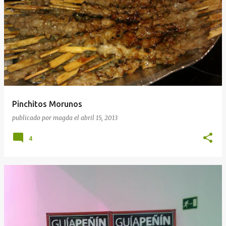
Pinchitos Morunos
publicado por
magda
el
abril 15, 2013
4