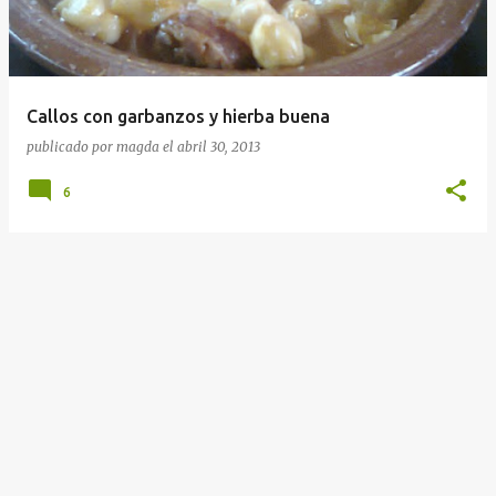
r
a
d
a
Callos con garbanzos y hierba buena
s
publicado por
magda
el
abril 30, 2013
6