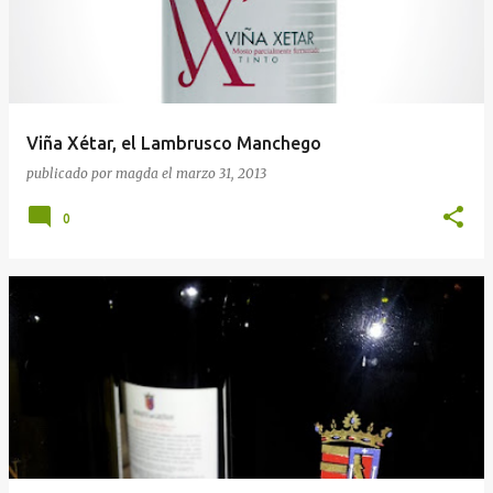
Viña Xétar, el Lambrusco Manchego
publicado por
magda
el
marzo 31, 2013
0