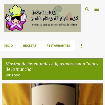
Ir al contenido principal
INICIO
RECETAS
RESTAURANTES
Mostrando las entradas etiquetadas como
vinos
de la mancha
VER TODO
E
n
t