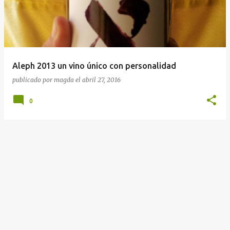
r
a
d
a
Aleph 2013 un vino único con personalidad
s
publicado por
magda
el
abril 27, 2016
0