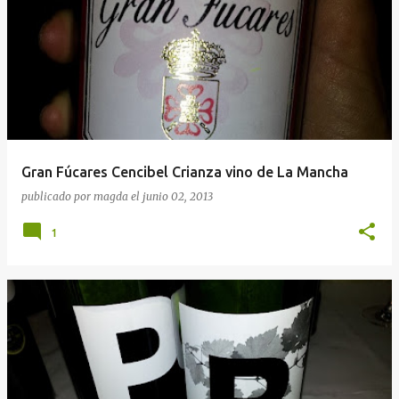
Gran Fúcares Cencibel Crianza vino de La Mancha
publicado por
magda
el
junio 02, 2013
1