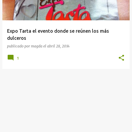
r
a
d
a
Expo Tarta el evento donde se reúnen los más
s
dulceros
publicado por
magda
el
abril 28, 2014
1