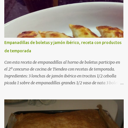
pollo (o agua) 1 cucharadita de hebras de azafrán 1 cucharadita de
pimentón dulce 2 dientes de ajo Aceite de oliva virgen extra Sal al
gusto (Opcional) una ramita de romero Elaboración 1. Prepara las
verduras Limpia las alcachofas, retira las hojas duras y córtalas en
cuartos. Trocea las judías verdes. Reserva en agua con limón para
que no se oxiden. 2. Sofríe las carnes En la paellera, añade un buen
Empanadillas de boletus y jamón ibérico, receta con productos
chorro de aceite de oliva y dora bien el pollo y las costillas a fuego
de temporada
medio-alto. Este paso es clave: cuanto más dorado, más sabor ten...
Con esta receta de empanadillas al horno de boletus participo en
el 2º concurso de cocina de Tiendeo con recetas de temporada.
Ingredientes: 3 lonchas de jamón ibérico en trocitos 1/2 cebolla
picada 1 sobre de empanadillas grandes 1/2 vaso de nata 3 boletus
en trocitos sal al gusto 1 huevo batido para pintar 2 huevos duros 2
cucharadas de aceite de oliva virgen para freir aceite de oliva
virgen para untar la bandeja de horno Elaboración: Precalentar el
horno a 200ºC .Picamos la cebolla y la doramos en una sartén
grande con el aceite de oliva virgen extra a fuego medio. A
continuación agregamos la nata y los boletus en trocitos