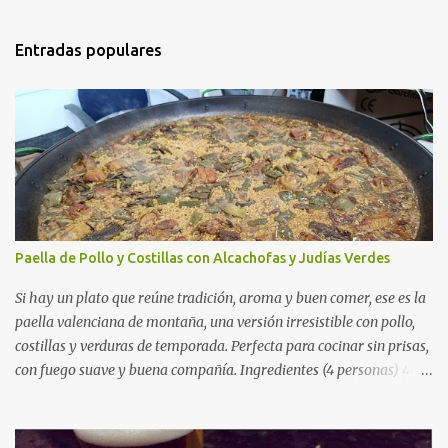
Entradas populares
Paella de Pollo y Costillas con Alcachofas y Judías Verdes
Si hay un plato que reúne tradición, aroma y buen comer, ese es la
paella valenciana de montaña, una versión irresistible con pollo,
costillas y verduras de temporada. Perfecta para cocinar sin prisas,
con fuego suave y buena compañía. Ingredientes (4 personas) 400
g de arroz redondo (tipo bomba) 500 g de pollo troceado 300 g de
costillas de cerdo troceadas 2 alcachofas frescas 150 g de judías
verdes planas 2 tomates maduros rallados 1,2 litros de caldo de