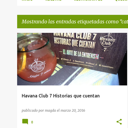
Mostrando las entradas etiquetadas como
ca
E
CATA DE RON
n
t
r
a
d
a
Havana Club 7 Historias que cuentan
s
publicado por
magda
el
marzo 20, 2016
0