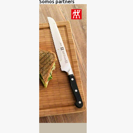
Somos partners
BROWNIE
1
BURGUERS
2
CANAPES
2
CARNES
2
CATA DE ACEITES DE OLIVA
VIRGEN EXTRA
3
CATA DE AGUA
1
CATA DE CERVEZAS
15
CATA DE CHOCOLATES
2
CATA DE QUESO
3
CATA DE QUESOS
6
CATA DE RON
3
CATA DE VINOS
193
CATA DE WHISKY
2
CATA GINEBRA
2