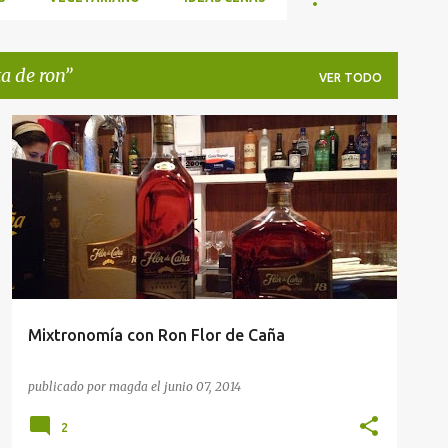
ta de ron
VER TODO
CATA DE RON
NOTICIAS GASTRONÓMICAS
Mixtronomía con Ron Flor de Caña
publicado por
magda
el
junio 07, 2014
2