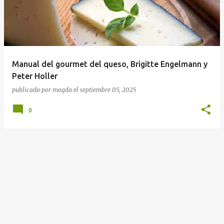
r
a
d
a
Manual del gourmet del queso, Brigitte Engelmann y
s
Peter Holler
publicado por
magda
el
septiembre 05, 2025
0