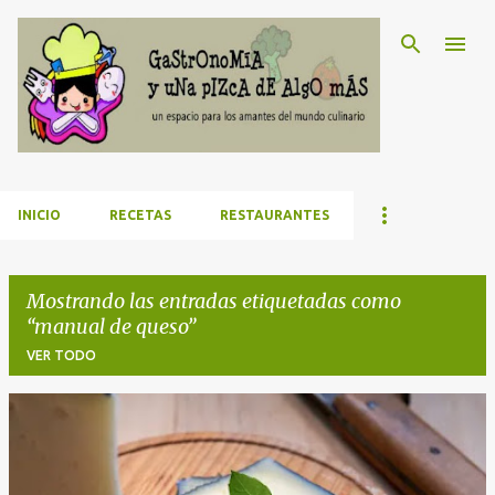
Ir al contenido principal
INICIO
RECETAS
RESTAURANTES
Mostrando las entradas etiquetadas como
manual de queso
VER TODO
E
n
t