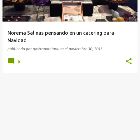
r
a
d
a
Norema Salinas pensando en un catering para
s
Navidad
publicado por
gastronomiayuna
el
noviembre 30, 2015
0