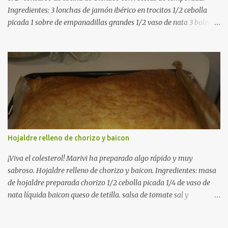
Ingredientes: 3 lonchas de jamón ibérico en trocitos 1/2 cebolla
picada 1 sobre de empanadillas grandes 1/2 vaso de nata 3 boletus
en trocitos sal al gusto 1 huevo batido para pintar 2 huevos duros 2
cucharadas de aceite de oliva virgen para freir aceite de oliva
virgen para untar la bandeja de horno Elaboración: Precalentar el
horno a 200ºC .Picamos la cebolla y la doramos en una sartén
grande con el aceite de oliva virgen extra a fuego medio. A
continuación agregamos la nata y los boletus en trocitos
pequeños. Removemos bien y agregamos el jamón ibérico cortado
en trocitos. Picamos los huevos duros y los agregamos a la mezcla
dejamos reducir algo la nata para que espese. Rectificamos de sal.
Hojaldre relleno de chorizo y baicon
Empezamos a rellenar las empanadillas de la mezcla anterior con
ayuda de una cuchara. Cerramos las empanadillas con ayuda de
¡Viva el colesterol! Marivi ha preparado algo rápido y muy
u...
sabroso. Hojaldre relleno de chorizo y baicon. Ingredientes: masa
de hojaldre preparada chorizo 1/2 cebolla picada 1/4 de vaso de
nata líquida baicon queso de tetilla. salsa de tomate sal y
pimienta. En una sarten a fuego medio, ponemos el chorizo, el
baicon con la salsa de tomate y la cebolla sofreimos, cuando