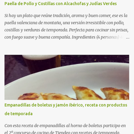
Paella de Pollo y Costillas con Alcachofas y Judías Verdes
Si hay un plato que reúne tradición, aroma y buen comer, ese es la
paella valenciana de montaña, una versión irresistible con pollo,
costillas y verduras de temporada. Perfecta para cocinar sin prisas,
con fuego suave y buena compañía. Ingredientes (4 personas) 400
g de arroz redondo (tipo bomba) 500 g de pollo troceado 300 g de
costillas de cerdo troceadas 2 alcachofas frescas 150 g de judías
verdes planas 2 tomates maduros rallados 1,2 litros de caldo de
pollo (o agua) 1 cucharadita de hebras de azafrán 1 cucharadita de
pimentón dulce 2 dientes de ajo Aceite de oliva virgen extra Sal al
gusto (Opcional) una ramita de romero Elaboración 1. Prepara las
verduras Limpia las alcachofas, retira las hojas duras y córtalas en
cuartos. Trocea las judías verdes. Reserva en agua con limón para
que no se oxiden. 2. Sofríe las carnes En la paellera, añade un buen
Empanadillas de boletus y jamón ibérico, receta con productos
chorro de aceite de oliva y dora bien el pollo y las costillas a fuego
de temporada
medio-alto. Este paso es clave: cuanto más dorado, más sabor ten...
Con esta receta de empanadillas al horno de boletus participo en
el 2º concurso de cocina de Tiendeo con recetas de temporada.