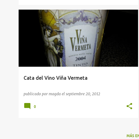
CATA DE VINOS
VINOS DE ALICANTE
Cata del Vino Viña Vermeta
publicado por
magda
el
septiembre 20, 2012
0
MÁS E