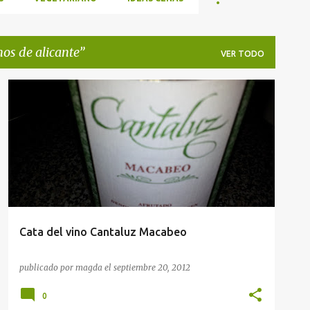
nos de alicante
VER TODO
CATA DE VINOS
VINOS DE ALICANTE
Cata del vino Cantaluz Macabeo
publicado por
magda
el
septiembre 20, 2012
0