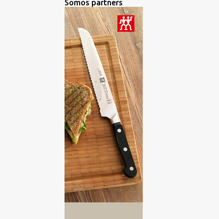
Somos partners
BROWNIE
1
BURGUERS
2
CANAPES
2
CARNES
2
CATA DE ACEITES DE OLIVA
VIRGEN EXTRA
3
CATA DE AGUA
1
CATA DE CERVEZAS
15
CATA DE CHOCOLATES
2
CATA DE QUESO
3
CATA DE QUESOS
6
CATA DE RON
3
CATA DE VINOS
193
CATA DE WHISKY
2
CATA GINEBRA
2