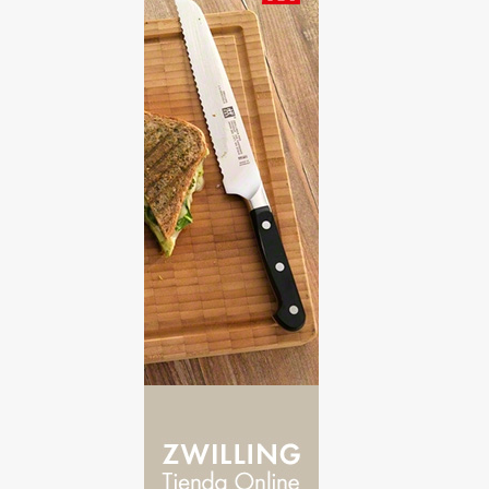
1
marzo
30
2016
1
julio
2
junio
6
mayo
5
abril
16
marzo
98
2015
8
diciembre
14
noviembre
13
octubre
5
septiembre
9
agosto