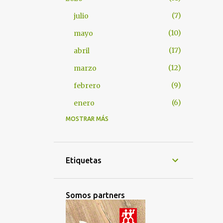
7
julio
10
mayo
17
abril
12
marzo
9
febrero
6
enero
MOSTRAR MÁS
67
2025
6
diciembre
3
noviembre
Etiquetas
4
octubre
54
septiembre
Somos partners
1
2023