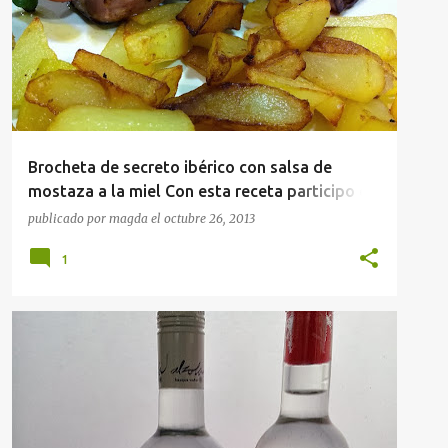
Brocheta de secreto ibérico con salsa de
mostaza a la miel Con esta receta participo en
el concurso TUBROCHETA by Glo organizado
publicado por
magda
el
octubre 26, 2013
por Tubrocheta.com y Glo de Cocinar con
1
amigos
CATA DE AGUA
DEGUSTACIONES
+
NOTICIAS GASTRONÓMICAS