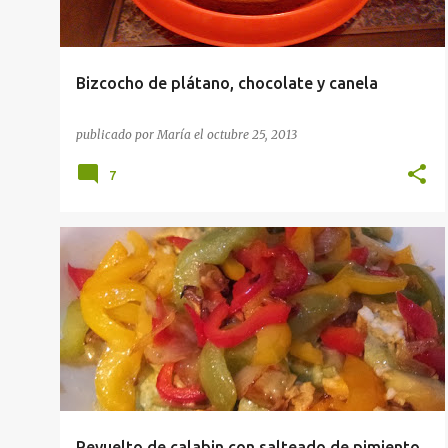
Bizcocho de plátano, chocolate y canela
publicado por
María
el
octubre 25, 2013
7
IDEAS CENA
PRIMER PLATO
RECETAS
Revuelto de calabin con salteado de pimiento