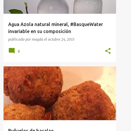
Agua Azola natural mineral, #BasqueWater
invariable en su composición
publicado por
magda
el
octubre 24, 2013
0
RECETAS
SEMANA SANTA
Buñuelos de bacalao