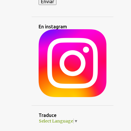
12
julio
10
junio
27
mayo
En instagram
27
abril
50
marzo
33
febrero
75
enero
788
2013
66
diciembre
71
noviembre
74
octubre
Traduce
Recetas con setas
Select Language
▼
Calamares fritos sobre