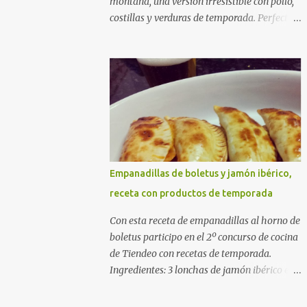
montaña, una versión irresistible con pollo,
costillas y verduras de temporada. Perfecta
para cocinar sin prisas, con fuego suave y
buena compañía. Ingredientes (4 personas)
400 g de arroz redondo (tipo bomba) 500 g
de pollo troceado 300 g de costillas de cerdo
troceadas 2 alcachofas frescas 150 g de
judías verdes planas 2 tomates maduros
rallados 1,2 litros de caldo de pollo (o agua) 1
cucharadita de hebras de azafrán 1
cucharadita de pimentón dulce 2 dientes de
Empanadillas de boletus y jamón ibérico,
ajo Aceite de oliva virgen extra Sal al gusto
receta con productos de temporada
(Opcional) una ramita de romero
Elaboración 1. Prepara las verduras Limpia
Con esta receta de empanadillas al horno de
las alcachofas, retira las hojas duras y
boletus participo en el 2º concurso de cocina
córtalas en cuartos. Trocea las judías verdes.
de Tiendeo con recetas de temporada.
Reserva en agua con limón para que no se
Ingredientes: 3 lonchas de jamón ibérico en
oxiden. 2. Sofríe las carnes En la paellera,
trocitos 1/2 cebolla picada 1 sobre de
añade un buen chorro de aceite de oliva y
empanadillas grandes 1/2 vaso de nata 3