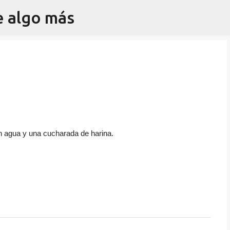
e algo más
Ir al contenido principal
on agua y una cucharada de harina.