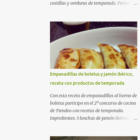
costillas y verduras de temporada. Perfecta
para cocinar sin prisas, con fuego suave y
buena compañía. Ingredientes (4 personas)
400 g de arroz redondo (tipo bomba) 500 g
de pollo troceado 300 g de costillas de cerdo
troceadas 2 alcachofas frescas 150 g de
judías verdes planas 2 tomates maduros
rallados 1,2 litros de caldo de pollo (o agua) 1
cucharadita de hebras de azafrán 1
cucharadita de pimentón dulce 2 dientes de
Empanadillas de boletus y jamón ibérico,
ajo Aceite de oliva virgen extra Sal al gusto
receta con productos de temporada
(Opcional) una ramita de romero
Elaboración 1. Prepara las verduras Limpia
Con esta receta de empanadillas al horno de
las alcachofas, retira las hojas duras y
boletus participo en el 2º concurso de cocina
córtalas en cuartos. Trocea las judías verdes.
de Tiendeo con recetas de temporada.
Reserva en agua con limón para que no se
Ingredientes: 3 lonchas de jamón ibérico en
oxiden. 2. Sofríe las carnes En la paellera,
trocitos 1/2 cebolla picada 1 sobre de
añade un buen chorro de aceite de oliva y
empanadillas grandes 1/2 vaso de nata 3
dora bien el pollo y las costillas a fuego