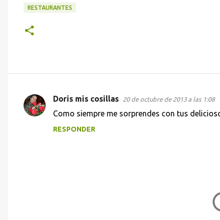
RESTAURANTES
Doris mis cosillas
20 de octubre de 2013 a las 1:08
C
Como siempre me sorprendes con tus delicios
o
RESPONDER
m
e
n
t
a
r
i