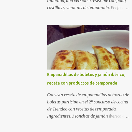
montaña, una versión irresistible con pollo,
costillas y verduras de temporada. Perfecta
para cocinar sin prisas, con fuego suave y
buena compañía. Ingredientes (4 personas)
400 g de arroz redondo (tipo bomba) 500 g
de pollo troceado 300 g de costillas de cerdo
troceadas 2 alcachofas frescas 150 g de
judías verdes planas 2 tomates maduros
rallados 1,2 litros de caldo de pollo (o agua) 1
cucharadita de hebras de azafrán 1
cucharadita de pimentón dulce 2 dientes de
Empanadillas de boletus y jamón ibérico,
ajo Aceite de oliva virgen extra Sal al gusto
receta con productos de temporada
(Opcional) una ramita de romero
Elaboración 1. Prepara las verduras Limpia
Con esta receta de empanadillas al horno de
las alcachofas, retira las hojas duras y
boletus participo en el 2º concurso de cocina
córtalas en cuartos. Trocea las judías verdes.
de Tiendeo con recetas de temporada.
Reserva en agua con limón para que no se
Ingredientes: 3 lonchas de jamón ibérico en
oxiden. 2. Sofríe las carnes En la paellera,
trocitos 1/2 cebolla picada 1 sobre de
añade un buen chorro de aceite de oliva y
empanadillas grandes 1/2 vaso de nata 3