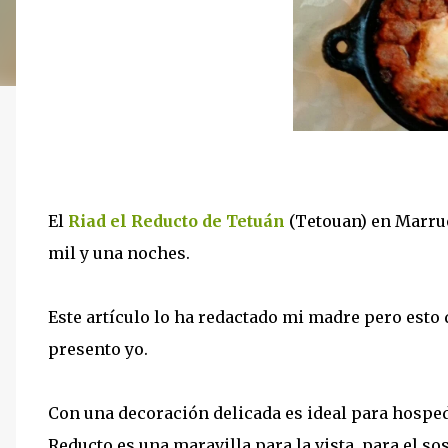
El
Riad el Reducto de Tetuán
(Tetouan) en Marrue
mil y una noches.
Este artículo lo ha redactado mi madre pero esto d
presento yo.
Con una decoración delicada es ideal para hosped
Reducto es una maravilla para la vista, para el so