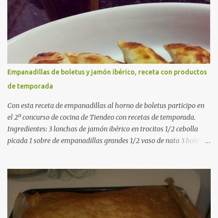
pollo (o agua) 1 cucharadita de hebras de azafrán 1 cucharadita de
pimentón dulce 2 dientes de ajo Aceite de oliva virgen extra Sal al
gusto (Opcional) una ramita de romero Elaboración 1. Prepara las
verduras Limpia las alcachofas, retira las hojas duras y córtalas en
cuartos. Trocea las judías verdes. Reserva en agua con limón para
que no se oxiden. 2. Sofríe las carnes En la paellera, añade un buen
Empanadillas de boletus y jamón ibérico, receta con productos
chorro de aceite de oliva y dora bien el pollo y las costillas a fuego
de temporada
medio-alto. Este paso es clave: cuanto más dorado, más sabor ten...
Con esta receta de empanadillas al horno de boletus participo en
el 2º concurso de cocina de Tiendeo con recetas de temporada.
Ingredientes: 3 lonchas de jamón ibérico en trocitos 1/2 cebolla
picada 1 sobre de empanadillas grandes 1/2 vaso de nata 3 boletus
en trocitos sal al gusto 1 huevo batido para pintar 2 huevos duros 2
cucharadas de aceite de oliva virgen para freir aceite de oliva
virgen para untar la bandeja de horno Elaboración: Precalentar el
horno a 200ºC .Picamos la cebolla y la doramos en una sartén
grande con el aceite de oliva virgen extra a fuego medio. A
continuación agregamos la nata y los boletus en trocitos