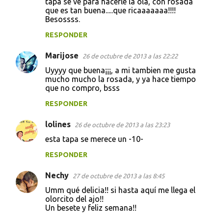
tapa se ve para hacerle la ola, con rosada
que es tan buena.....que ricaaaaaaa!!!!
m
Besossss.
e
RESPONDER
n
t
Marijose
26 de octubre de 2013 a las 22:22
a
Uyyyy que buena¡¡¡, a mi tambien me gusta
mucho mucho la rosada, y ya hace tiempo
r
que no compro, bsss
i
RESPONDER
o
s
lolines
26 de octubre de 2013 a las 23:23
esta tapa se merece un -10-
RESPONDER
Nechy
27 de octubre de 2013 a las 8:45
Umm qué delicia!! si hasta aquí me llega el
olorcito del ajo!!
Un besete y feliz semana!!