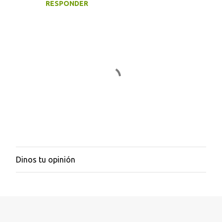
RESPONDER
Dinos tu opinión
P
u
b
l
i
c
a