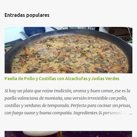
Entradas populares
Paella de Pollo y Costillas con Alcachofas y Judías Verdes
Si hay un plato que reúne tradición, aroma y buen comer, ese es la
paella valenciana de montaña, una versión irresistible con pollo,
costillas y verduras de temporada. Perfecta para cocinar sin prisas,
con fuego suave y buena compañía. Ingredientes (4 personas) 400
g de arroz redondo (tipo bomba) 500 g de pollo troceado 300 g de
costillas de cerdo troceadas 2 alcachofas frescas 150 g de judías
verdes planas 2 tomates maduros rallados 1,2 litros de caldo de