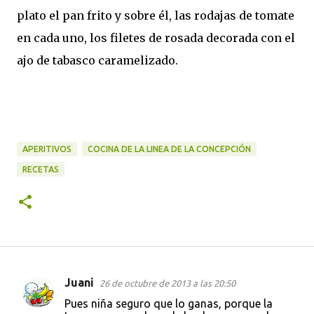
plato el pan frito y sobre él, las rodajas de tomate
en cada uno, los filetes de rosada decorada con el
ajo de tabasco caramelizado.
APERITIVOS
COCINA DE LA LINEA DE LA CONCEPCIÓN
RECETAS
Juani
26 de octubre de 2013 a las 20:50
C
Pues niña seguro que lo ganas, porque la
o