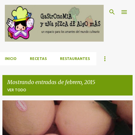
Ir al contenido principal
INICIO
RECETAS
RESTAURANTES
Mostrando entradas de febrero, 2015
VER TODO
E
n
t