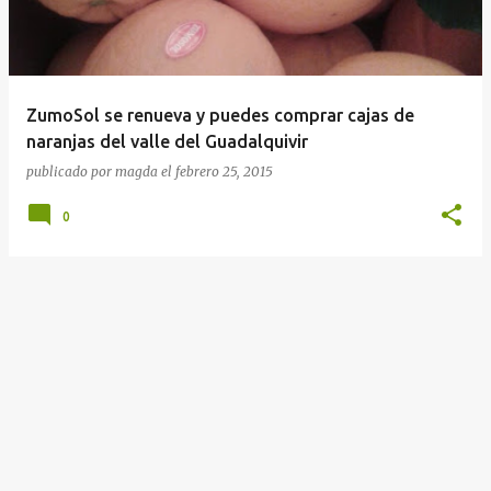
r
a
d
a
ZumoSol se renueva y puedes comprar cajas de
s
naranjas del valle del Guadalquivir
publicado por
magda
el
febrero 25, 2015
0