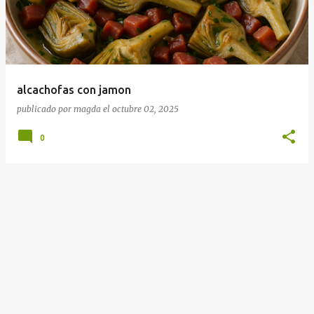
r
a
d
a
alcachofas con jamon
s
publicado por
magda
el
octubre 02, 2025
0