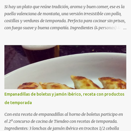
Si hay un plato que reúne tradición, aroma y buen comer, ese es la
paella valenciana de montaña, una versión irresistible con pollo,
costillas y verduras de temporada. Perfecta para cocinar sin prisas,
con fuego suave y buena compañía. Ingredientes (4 personas) 400
g de arroz redondo (tipo bomba) 500 g de pollo troceado 300 g de
costillas de cerdo troceadas 2 alcachofas frescas 150 g de judías
verdes planas 2 tomates maduros rallados 1,2 litros de caldo de
pollo (o agua) 1 cucharadita de hebras de azafrán 1 cucharadita de
pimentón dulce 2 dientes de ajo Aceite de oliva virgen extra Sal al
gusto (Opcional) una ramita de romero Elaboración 1. Prepara las
verduras Limpia las alcachofas, retira las hojas duras y córtalas en
cuartos. Trocea las judías verdes. Reserva en agua con limón para
que no se oxiden. 2. Sofríe las carnes En la paellera, añade un buen
Empanadillas de boletus y jamón ibérico, receta con productos
chorro de aceite de oliva y dora bien el pollo y las costillas a fuego
de temporada
medio-alto. Este paso es clave: cuanto más dorado, más sabor ten...
Con esta receta de empanadillas al horno de boletus participo en
el 2º concurso de cocina de Tiendeo con recetas de temporada.
Ingredientes: 3 lonchas de jamón ibérico en trocitos 1/2 cebolla