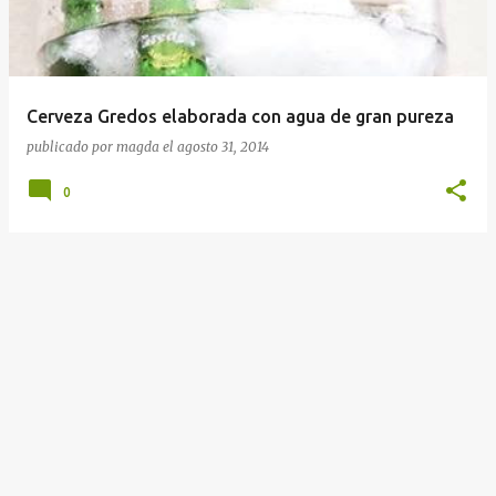
r
a
d
a
Cerveza Gredos elaborada con agua de gran pureza
s
publicado por
magda
el
agosto 31, 2014
0