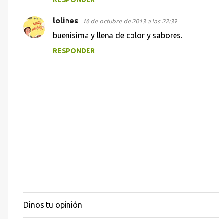
e
lolines
n
10 de octubre de 2013 a las 22:39
t
buenisima y llena de color y sabores.
a
RESPONDER
r
i
o
s
Dinos tu opinión
P
u