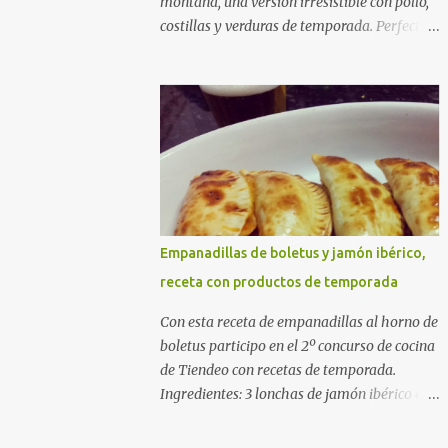
montaña, una versión irresistible con pollo,
costillas y verduras de temporada. Perfecta
para cocinar sin prisas, con fuego suave y
buena compañía. Ingredientes (4 personas)
400 g de arroz redondo (tipo bomba) 500 g
de pollo troceado 300 g de costillas de cerdo
troceadas 2 alcachofas frescas 150 g de
judías verdes planas 2 tomates maduros
rallados 1,2 litros de caldo de pollo (o agua) 1
cucharadita de hebras de azafrán 1
cucharadita de pimentón dulce 2 dientes de
Empanadillas de boletus y jamón ibérico,
ajo Aceite de oliva virgen extra Sal al gusto
receta con productos de temporada
(Opcional) una ramita de romero
Elaboración 1. Prepara las verduras Limpia
Con esta receta de empanadillas al horno de
las alcachofas, retira las hojas duras y
boletus participo en el 2º concurso de cocina
córtalas en cuartos. Trocea las judías verdes.
de Tiendeo con recetas de temporada.
Reserva en agua con limón para que no se
Ingredientes: 3 lonchas de jamón ibérico en
oxiden. 2. Sofríe las carnes En la paellera,
trocitos 1/2 cebolla picada 1 sobre de
añade un buen chorro de aceite de oliva y
empanadillas grandes 1/2 vaso de nata 3