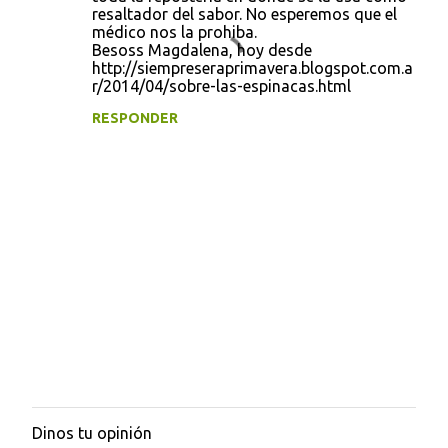
t
resaltador del sabor. No esperemos que el
médico nos la prohiba.
a
Besoss Magdalena, hoy desde
r
http://siempreseraprimavera.blogspot.com.a
r/2014/04/sobre-las-espinacas.html
i
RESPONDER
o
s
Dinos tu opinión
P