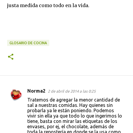
justa medida como todo en la vida.
GLOSARIO DE COCINA
Norma2
2 de abril de 2014 a las 0:25
C
Tratemos de agregar la menor cantidad de
o
sal a nuestras comidas. Hay quienes sin
probarla ya le están poniendo. Podemos
m
vivir sin ella ya que todo lo que ingerimos lo
e
tiene, basta con mirar las etiquetas de los
envases, por ej, el chocolate, además de
n
toda la repostería en donde se la usa como