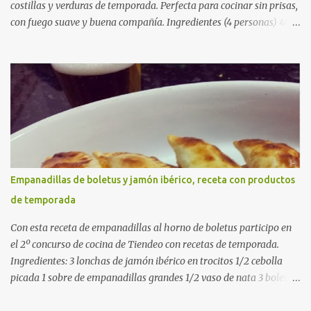
costillas y verduras de temporada. Perfecta para cocinar sin prisas,
con fuego suave y buena compañía. Ingredientes (4 personas) 400
g de arroz redondo (tipo bomba) 500 g de pollo troceado 300 g de
costillas de cerdo troceadas 2 alcachofas frescas 150 g de judías
verdes planas 2 tomates maduros rallados 1,2 litros de caldo de
pollo (o agua) 1 cucharadita de hebras de azafrán 1 cucharadita de
pimentón dulce 2 dientes de ajo Aceite de oliva virgen extra Sal al
gusto (Opcional) una ramita de romero Elaboración 1. Prepara las
verduras Limpia las alcachofas, retira las hojas duras y córtalas en
cuartos. Trocea las judías verdes. Reserva en agua con limón para
que no se oxiden. 2. Sofríe las carnes En la paellera, añade un buen
Empanadillas de boletus y jamón ibérico, receta con productos
chorro de aceite de oliva y dora bien el pollo y las costillas a fuego
de temporada
medio-alto. Este paso es clave: cuanto más dorado, más sabor ten...
Con esta receta de empanadillas al horno de boletus participo en
el 2º concurso de cocina de Tiendeo con recetas de temporada.
Ingredientes: 3 lonchas de jamón ibérico en trocitos 1/2 cebolla
picada 1 sobre de empanadillas grandes 1/2 vaso de nata 3 boletus
en trocitos sal al gusto 1 huevo batido para pintar 2 huevos duros 2