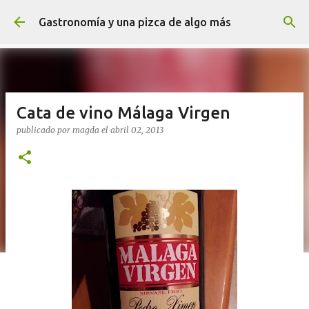
Ir al contenido principal
Gastronomía y una pizca de algo más
Cata de vino Málaga Virgen
publicado por
magda
el
abril 02, 2013