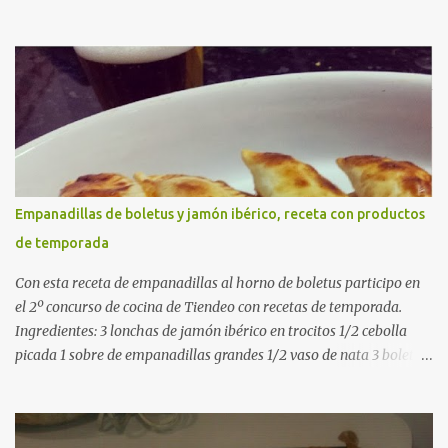
g de arroz redondo (tipo bomba) 500 g de pollo troceado 300 g de
costillas de cerdo troceadas 2 alcachofas frescas 150 g de judías
verdes planas 2 tomates maduros rallados 1,2 litros de caldo de
pollo (o agua) 1 cucharadita de hebras de azafrán 1 cucharadita de
pimentón dulce 2 dientes de ajo Aceite de oliva virgen extra Sal al
gusto (Opcional) una ramita de romero Elaboración 1. Prepara las
verduras Limpia las alcachofas, retira las hojas duras y córtalas en
cuartos. Trocea las judías verdes. Reserva en agua con limón para
que no se oxiden. 2. Sofríe las carnes En la paellera, añade un buen
Empanadillas de boletus y jamón ibérico, receta con productos
chorro de aceite de oliva y dora bien el pollo y las costillas a fuego
de temporada
medio-alto. Este paso es clave: cuanto más dorado, más sabor ten...
Con esta receta de empanadillas al horno de boletus participo en
el 2º concurso de cocina de Tiendeo con recetas de temporada.
Ingredientes: 3 lonchas de jamón ibérico en trocitos 1/2 cebolla
picada 1 sobre de empanadillas grandes 1/2 vaso de nata 3 boletus
en trocitos sal al gusto 1 huevo batido para pintar 2 huevos duros 2
cucharadas de aceite de oliva virgen para freir aceite de oliva
virgen para untar la bandeja de horno Elaboración: Precalentar el