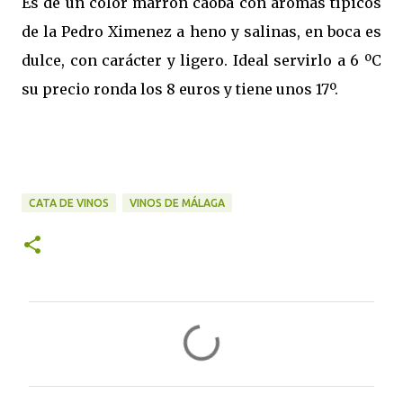
Es de un color marrón caoba con aromas típicos
de la Pedro Ximenez a heno y salinas, en boca es
dulce, con carácter y ligero. Ideal servirlo a 6 ºC
su precio ronda los 8 euros y tiene unos 17º.
CATA DE VINOS
VINOS DE MÁLAGA
C
o
m