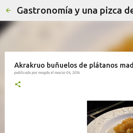
Gastronomía y una pizca d
Akrakruo buñuelos de plátanos mad
publicado por
magda
el
marzo 04, 2014