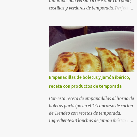
montaña, una versión irresistible con pollo,
costillas y verduras de temporada. Perfecta
para cocinar sin prisas, con fuego suave y
buena compañía. Ingredientes (4 personas)
400 g de arroz redondo (tipo bomba) 500 g
de pollo troceado 300 g de costillas de cerdo
troceadas 2 alcachofas frescas 150 g de
judías verdes planas 2 tomates maduros
rallados 1,2 litros de caldo de pollo (o agua) 1
cucharadita de hebras de azafrán 1
cucharadita de pimentón dulce 2 dientes de
Empanadillas de boletus y jamón ibérico,
ajo Aceite de oliva virgen extra Sal al gusto
receta con productos de temporada
(Opcional) una ramita de romero
Elaboración 1. Prepara las verduras Limpia
Con esta receta de empanadillas al horno de
las alcachofas, retira las hojas duras y
boletus participo en el 2º concurso de cocina
córtalas en cuartos. Trocea las judías verdes.
de Tiendeo con recetas de temporada.
Reserva en agua con limón para que no se
Ingredientes: 3 lonchas de jamón ibérico en
oxiden. 2. Sofríe las carnes En la paellera,
trocitos 1/2 cebolla picada 1 sobre de
añade un buen chorro de aceite de oliva y
empanadillas grandes 1/2 vaso de nata 3