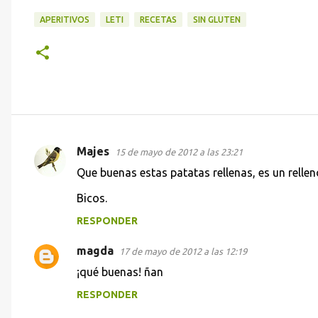
APERITIVOS
LETI
RECETAS
SIN GLUTEN
Majes
15 de mayo de 2012 a las 23:21
C
Que buenas estas patatas rellenas, es un relle
o
Bicos.
m
e
RESPONDER
n
magda
17 de mayo de 2012 a las 12:19
t
¡qué buenas! ñan
a
RESPONDER
r