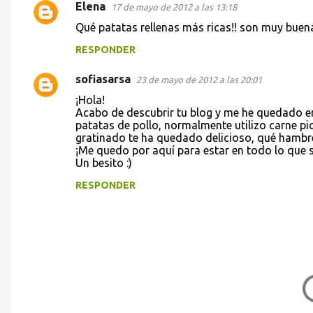
i
Elena
17 de mayo de 2012 a las 13:18
o
Qué patatas rellenas más ricas!! son muy buena
s
RESPONDER
sofiasarsa
23 de mayo de 2012 a las 20:01
¡Hola!
Acabo de descubrir tu blog y me he quedado en
patatas de pollo, normalmente utilizo carne pica
gratinado te ha quedado delicioso, qué hambr
¡Me quedo por aquí para estar en todo lo que s
Un besito :)
RESPONDER