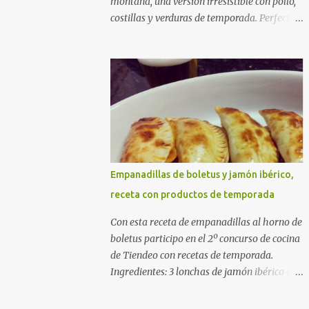
montaña, una versión irresistible con pollo,
costillas y verduras de temporada. Perfecta
para cocinar sin prisas, con fuego suave y
buena compañía. Ingredientes (4 personas)
400 g de arroz redondo (tipo bomba) 500 g
de pollo troceado 300 g de costillas de cerdo
troceadas 2 alcachofas frescas 150 g de
judías verdes planas 2 tomates maduros
rallados 1,2 litros de caldo de pollo (o agua) 1
cucharadita de hebras de azafrán 1
cucharadita de pimentón dulce 2 dientes de
Empanadillas de boletus y jamón ibérico,
ajo Aceite de oliva virgen extra Sal al gusto
receta con productos de temporada
(Opcional) una ramita de romero
Elaboración 1. Prepara las verduras Limpia
Con esta receta de empanadillas al horno de
las alcachofas, retira las hojas duras y
boletus participo en el 2º concurso de cocina
córtalas en cuartos. Trocea las judías verdes.
de Tiendeo con recetas de temporada.
Reserva en agua con limón para que no se
Ingredientes: 3 lonchas de jamón ibérico en
oxiden. 2. Sofríe las carnes En la paellera,
trocitos 1/2 cebolla picada 1 sobre de
añade un buen chorro de aceite de oliva y
empanadillas grandes 1/2 vaso de nata 3