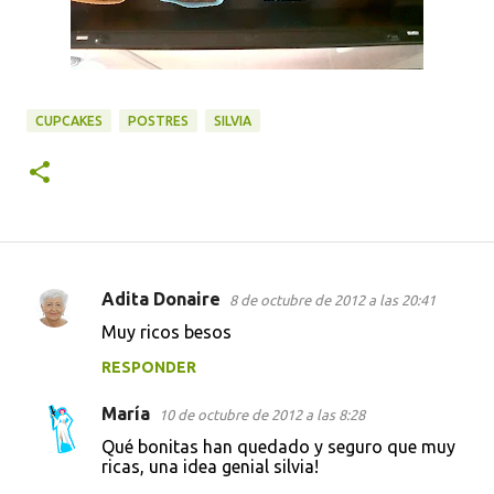
CUPCAKES
POSTRES
SILVIA
Adita Donaire
8 de octubre de 2012 a las 20:41
C
Muy ricos besos
o
RESPONDER
m
e
María
10 de octubre de 2012 a las 8:28
n
Qué bonitas han quedado y seguro que muy
t
ricas, una idea genial silvia!