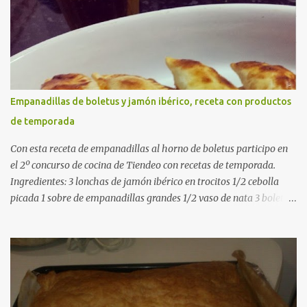
pollo (o agua) 1 cucharadita de hebras de azafrán 1 cucharadita de
pimentón dulce 2 dientes de ajo Aceite de oliva virgen extra Sal al
gusto (Opcional) una ramita de romero Elaboración 1. Prepara las
verduras Limpia las alcachofas, retira las hojas duras y córtalas en
cuartos. Trocea las judías verdes. Reserva en agua con limón para
que no se oxiden. 2. Sofríe las carnes En la paellera, añade un buen
Empanadillas de boletus y jamón ibérico, receta con productos
chorro de aceite de oliva y dora bien el pollo y las costillas a fuego
de temporada
medio-alto. Este paso es clave: cuanto más dorado, más sabor ten...
Con esta receta de empanadillas al horno de boletus participo en
el 2º concurso de cocina de Tiendeo con recetas de temporada.
Ingredientes: 3 lonchas de jamón ibérico en trocitos 1/2 cebolla
picada 1 sobre de empanadillas grandes 1/2 vaso de nata 3 boletus
en trocitos sal al gusto 1 huevo batido para pintar 2 huevos duros 2
cucharadas de aceite de oliva virgen para freir aceite de oliva
virgen para untar la bandeja de horno Elaboración: Precalentar el
horno a 200ºC .Picamos la cebolla y la doramos en una sartén
grande con el aceite de oliva virgen extra a fuego medio. A
continuación agregamos la nata y los boletus en trocitos