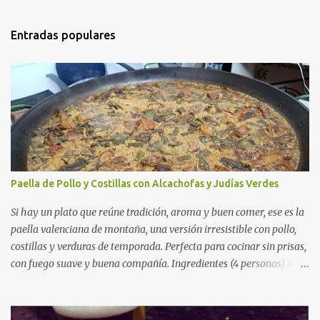
Entradas populares
Paella de Pollo y Costillas con Alcachofas y Judías Verdes
Si hay un plato que reúne tradición, aroma y buen comer, ese es la
paella valenciana de montaña, una versión irresistible con pollo,
costillas y verduras de temporada. Perfecta para cocinar sin prisas,
con fuego suave y buena compañía. Ingredientes (4 personas) 400
g de arroz redondo (tipo bomba) 500 g de pollo troceado 300 g de
costillas de cerdo troceadas 2 alcachofas frescas 150 g de judías
verdes planas 2 tomates maduros rallados 1,2 litros de caldo de