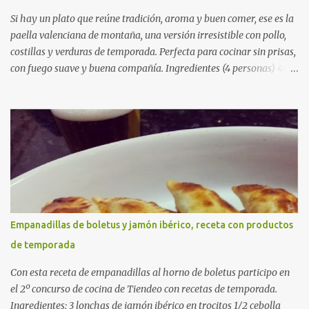
Si hay un plato que reúne tradición, aroma y buen comer, ese es la
paella valenciana de montaña, una versión irresistible con pollo,
costillas y verduras de temporada. Perfecta para cocinar sin prisas,
con fuego suave y buena compañía. Ingredientes (4 personas) 400
g de arroz redondo (tipo bomba) 500 g de pollo troceado 300 g de
costillas de cerdo troceadas 2 alcachofas frescas 150 g de judías
verdes planas 2 tomates maduros rallados 1,2 litros de caldo de
pollo (o agua) 1 cucharadita de hebras de azafrán 1 cucharadita de
pimentón dulce 2 dientes de ajo Aceite de oliva virgen extra Sal al
gusto (Opcional) una ramita de romero Elaboración 1. Prepara las
verduras Limpia las alcachofas, retira las hojas duras y córtalas en
cuartos. Trocea las judías verdes. Reserva en agua con limón para
que no se oxiden. 2. Sofríe las carnes En la paellera, añade un buen
Empanadillas de boletus y jamón ibérico, receta con productos
chorro de aceite de oliva y dora bien el pollo y las costillas a fuego
de temporada
medio-alto. Este paso es clave: cuanto más dorado, más sabor ten...
Con esta receta de empanadillas al horno de boletus participo en
el 2º concurso de cocina de Tiendeo con recetas de temporada.
Ingredientes: 3 lonchas de jamón ibérico en trocitos 1/2 cebolla