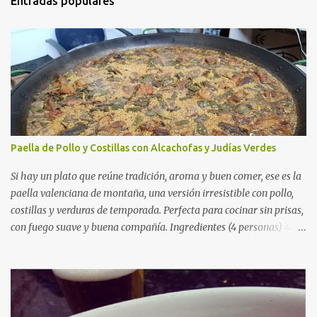
Entradas populares
Paella de Pollo y Costillas con Alcachofas y Judías Verdes
Si hay un plato que reúne tradición, aroma y buen comer, ese es la
paella valenciana de montaña, una versión irresistible con pollo,
costillas y verduras de temporada. Perfecta para cocinar sin prisas,
con fuego suave y buena compañía. Ingredientes (4 personas) 400
g de arroz redondo (tipo bomba) 500 g de pollo troceado 300 g de
costillas de cerdo troceadas 2 alcachofas frescas 150 g de judías
verdes planas 2 tomates maduros rallados 1,2 litros de caldo de
pollo (o agua) 1 cucharadita de hebras de azafrán 1 cucharadita de
pimentón dulce 2 dientes de ajo Aceite de oliva virgen extra Sal al