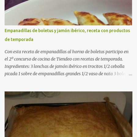
gusto (Opcional) una ramita de romero Elaboración 1. Prepara las
verduras Limpia las alcachofas, retira las hojas duras y córtalas en
cuartos. Trocea las judías verdes. Reserva en agua con limón para
que no se oxiden. 2. Sofríe las carnes En la paellera, añade un buen
Empanadillas de boletus y jamón ibérico, receta con productos
chorro de aceite de oliva y dora bien el pollo y las costillas a fuego
de temporada
medio-alto. Este paso es clave: cuanto más dorado, más sabor ten...
Con esta receta de empanadillas al horno de boletus participo en
el 2º concurso de cocina de Tiendeo con recetas de temporada.
Ingredientes: 3 lonchas de jamón ibérico en trocitos 1/2 cebolla
picada 1 sobre de empanadillas grandes 1/2 vaso de nata 3 boletus
en trocitos sal al gusto 1 huevo batido para pintar 2 huevos duros 2
cucharadas de aceite de oliva virgen para freir aceite de oliva
virgen para untar la bandeja de horno Elaboración: Precalentar el
horno a 200ºC .Picamos la cebolla y la doramos en una sartén
grande con el aceite de oliva virgen extra a fuego medio. A
continuación agregamos la nata y los boletus en trocitos
pequeños. Removemos bien y agregamos el jamón ibérico cortado
en trocitos. Picamos los huevos duros y los agregamos a la mezcla