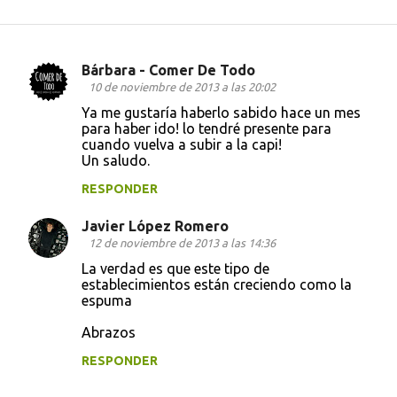
Bárbara - Comer De Todo
C
10 de noviembre de 2013 a las 20:02
o
Ya me gustaría haberlo sabido hace un mes
para haber ido! lo tendré presente para
m
cuando vuelva a subir a la capi!
e
Un saludo.
n
RESPONDER
t
Javier López Romero
a
12 de noviembre de 2013 a las 14:36
r
La verdad es que este tipo de
i
establecimientos están creciendo como la
espuma
o
s
Abrazos
RESPONDER