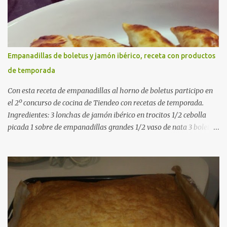
pimentón dulce 2 dientes de ajo Aceite de oliva virgen extra Sal al
gusto (Opcional) una ramita de romero Elaboración 1. Prepara las
verduras Limpia las alcachofas, retira las hojas duras y córtalas en
cuartos. Trocea las judías verdes. Reserva en agua con limón para
que no se oxiden. 2. Sofríe las carnes En la paellera, añade un buen
Empanadillas de boletus y jamón ibérico, receta con productos
chorro de aceite de oliva y dora bien el pollo y las costillas a fuego
de temporada
medio-alto. Este paso es clave: cuanto más dorado, más sabor ten...
Con esta receta de empanadillas al horno de boletus participo en
el 2º concurso de cocina de Tiendeo con recetas de temporada.
Ingredientes: 3 lonchas de jamón ibérico en trocitos 1/2 cebolla
picada 1 sobre de empanadillas grandes 1/2 vaso de nata 3 boletus
en trocitos sal al gusto 1 huevo batido para pintar 2 huevos duros 2
cucharadas de aceite de oliva virgen para freir aceite de oliva
virgen para untar la bandeja de horno Elaboración: Precalentar el
horno a 200ºC .Picamos la cebolla y la doramos en una sartén
grande con el aceite de oliva virgen extra a fuego medio. A
continuación agregamos la nata y los boletus en trocitos
pequeños. Removemos bien y agregamos el jamón ibérico cortado
en trocitos. Picamos los huevos duros y los agregamos a la mezcla