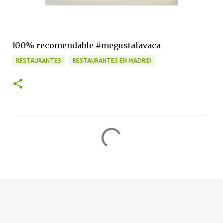
100% recomendable #megustalavaca
RESTAURANTES
RESTAURANTES EN MADRID
C
o
m
e
n
t
a