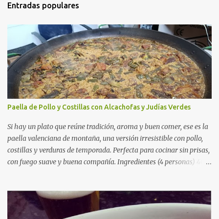
Entradas populares
Paella de Pollo y Costillas con Alcachofas y Judías Verdes
Si hay un plato que reúne tradición, aroma y buen comer, ese es la
paella valenciana de montaña, una versión irresistible con pollo,
costillas y verduras de temporada. Perfecta para cocinar sin prisas,
con fuego suave y buena compañía. Ingredientes (4 personas) 400
g de arroz redondo (tipo bomba) 500 g de pollo troceado 300 g de
costillas de cerdo troceadas 2 alcachofas frescas 150 g de judías
verdes planas 2 tomates maduros rallados 1,2 litros de caldo de
pollo (o agua) 1 cucharadita de hebras de azafrán 1 cucharadita de