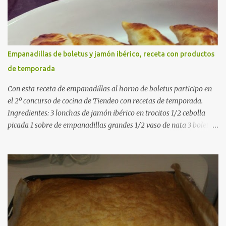
pimentón dulce 2 dientes de ajo Aceite de oliva virgen extra Sal al
gusto (Opcional) una ramita de romero Elaboración 1. Prepara las
verduras Limpia las alcachofas, retira las hojas duras y córtalas en
cuartos. Trocea las judías verdes. Reserva en agua con limón para
que no se oxiden. 2. Sofríe las carnes En la paellera, añade un buen
Empanadillas de boletus y jamón ibérico, receta con productos
chorro de aceite de oliva y dora bien el pollo y las costillas a fuego
de temporada
medio-alto. Este paso es clave: cuanto más dorado, más sabor ten...
Con esta receta de empanadillas al horno de boletus participo en
el 2º concurso de cocina de Tiendeo con recetas de temporada.
Ingredientes: 3 lonchas de jamón ibérico en trocitos 1/2 cebolla
picada 1 sobre de empanadillas grandes 1/2 vaso de nata 3 boletus
en trocitos sal al gusto 1 huevo batido para pintar 2 huevos duros 2
cucharadas de aceite de oliva virgen para freir aceite de oliva
virgen para untar la bandeja de horno Elaboración: Precalentar el
horno a 200ºC .Picamos la cebolla y la doramos en una sartén
grande con el aceite de oliva virgen extra a fuego medio. A
continuación agregamos la nata y los boletus en trocitos
pequeños. Removemos bien y agregamos el jamón ibérico cortado
en trocitos. Picamos los huevos duros y los agregamos a la mezcla