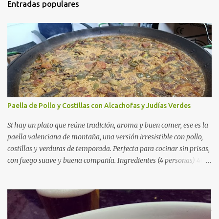
Entradas populares
Paella de Pollo y Costillas con Alcachofas y Judías Verdes
Si hay un plato que reúne tradición, aroma y buen comer, ese es la
paella valenciana de montaña, una versión irresistible con pollo,
costillas y verduras de temporada. Perfecta para cocinar sin prisas,
con fuego suave y buena compañía. Ingredientes (4 personas) 400
g de arroz redondo (tipo bomba) 500 g de pollo troceado 300 g de
costillas de cerdo troceadas 2 alcachofas frescas 150 g de judías
verdes planas 2 tomates maduros rallados 1,2 litros de caldo de
pollo (o agua) 1 cucharadita de hebras de azafrán 1 cucharadita de