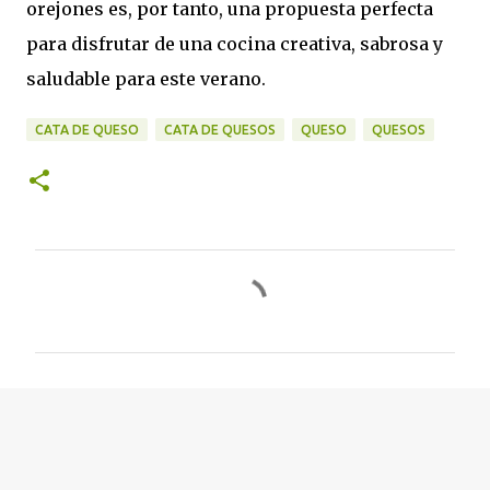
orejones es, por tanto, una propuesta perfecta
para disfrutar de una cocina creativa, sabrosa y
saludable para este verano.
CATA DE QUESO
CATA DE QUESOS
QUESO
QUESOS
C
o
m
e
n
t
a