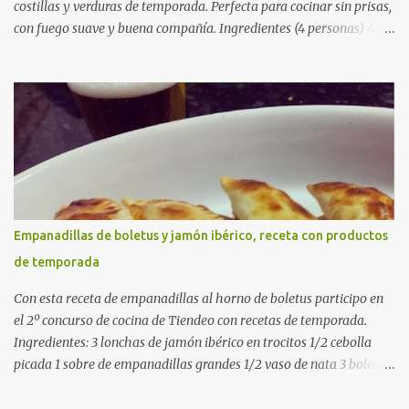
costillas y verduras de temporada. Perfecta para cocinar sin prisas,
con fuego suave y buena compañía. Ingredientes (4 personas) 400
g de arroz redondo (tipo bomba) 500 g de pollo troceado 300 g de
costillas de cerdo troceadas 2 alcachofas frescas 150 g de judías
verdes planas 2 tomates maduros rallados 1,2 litros de caldo de
pollo (o agua) 1 cucharadita de hebras de azafrán 1 cucharadita de
pimentón dulce 2 dientes de ajo Aceite de oliva virgen extra Sal al
gusto (Opcional) una ramita de romero Elaboración 1. Prepara las
verduras Limpia las alcachofas, retira las hojas duras y córtalas en
cuartos. Trocea las judías verdes. Reserva en agua con limón para
que no se oxiden. 2. Sofríe las carnes En la paellera, añade un buen
Empanadillas de boletus y jamón ibérico, receta con productos
chorro de aceite de oliva y dora bien el pollo y las costillas a fuego
de temporada
medio-alto. Este paso es clave: cuanto más dorado, más sabor ten...
Con esta receta de empanadillas al horno de boletus participo en
el 2º concurso de cocina de Tiendeo con recetas de temporada.
Ingredientes: 3 lonchas de jamón ibérico en trocitos 1/2 cebolla
picada 1 sobre de empanadillas grandes 1/2 vaso de nata 3 boletus
en trocitos sal al gusto 1 huevo batido para pintar 2 huevos duros 2
cucharadas de aceite de oliva virgen para freir aceite de oliva