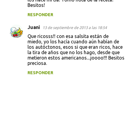
r
Besitos!
i
RESPONDER
o
s
Juani
13 de septiembre de 2013 a las 18:54
Que ricosss!! con esa salsita están de
miedo, yo los hacía cuando aún habían de
los autóctonos, esos si que eran ricos, hace
la tira de años que no los hago, desde que
metieron estos americanos....joooo!!! Besitos
preciosa.
RESPONDER