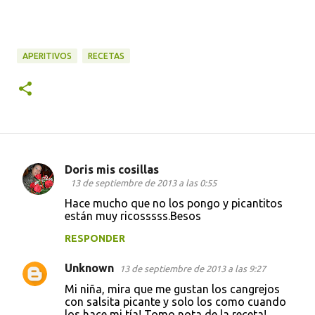
APERITIVOS
RECETAS
Doris mis cosillas
C
13 de septiembre de 2013 a las 0:55
o
Hace mucho que no los pongo y picantitos
están muy ricosssss.Besos
m
e
RESPONDER
n
Unknown
13 de septiembre de 2013 a las 9:27
t
Mi niña, mira que me gustan los cangrejos
a
con salsita picante y solo los como cuando
los hace mi tía! Tomo nota de la receta!