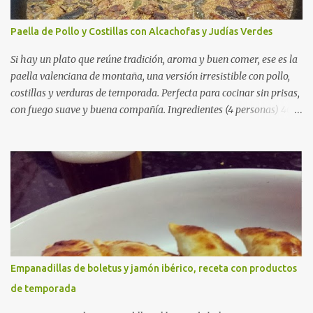
Paella de Pollo y Costillas con Alcachofas y Judías Verdes
Si hay un plato que reúne tradición, aroma y buen comer, ese es la
paella valenciana de montaña, una versión irresistible con pollo,
costillas y verduras de temporada. Perfecta para cocinar sin prisas,
con fuego suave y buena compañía. Ingredientes (4 personas) 400
g de arroz redondo (tipo bomba) 500 g de pollo troceado 300 g de
costillas de cerdo troceadas 2 alcachofas frescas 150 g de judías
verdes planas 2 tomates maduros rallados 1,2 litros de caldo de
pollo (o agua) 1 cucharadita de hebras de azafrán 1 cucharadita de
pimentón dulce 2 dientes de ajo Aceite de oliva virgen extra Sal al
gusto (Opcional) una ramita de romero Elaboración 1. Prepara las
verduras Limpia las alcachofas, retira las hojas duras y córtalas en
cuartos. Trocea las judías verdes. Reserva en agua con limón para
que no se oxiden. 2. Sofríe las carnes En la paellera, añade un buen
Empanadillas de boletus y jamón ibérico, receta con productos
chorro de aceite de oliva y dora bien el pollo y las costillas a fuego
de temporada
medio-alto. Este paso es clave: cuanto más dorado, más sabor ten...