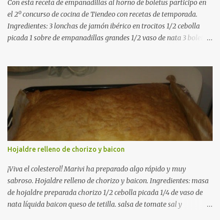
Con esta receta de empanadillas al horno de boletus participo en
el 2º concurso de cocina de Tiendeo con recetas de temporada.
Ingredientes: 3 lonchas de jamón ibérico en trocitos 1/2 cebolla
picada 1 sobre de empanadillas grandes 1/2 vaso de nata 3 boletus
en trocitos sal al gusto 1 huevo batido para pintar 2 huevos duros 2
cucharadas de aceite de oliva virgen para freir aceite de oliva
virgen para untar la bandeja de horno Elaboración: Precalentar el
horno a 200ºC .Picamos la cebolla y la doramos en una sartén
grande con el aceite de oliva virgen extra a fuego medio. A
continuación agregamos la nata y los boletus en trocitos
pequeños. Removemos bien y agregamos el jamón ibérico cortado
en trocitos. Picamos los huevos duros y los agregamos a la mezcla
dejamos reducir algo la nata para que espese. Rectificamos de sal.
Hojaldre relleno de chorizo y baicon
Empezamos a rellenar las empanadillas de la mezcla anterior con
ayuda de una cuchara. Cerramos las empanadillas con ayuda de
¡Viva el colesterol! Marivi ha preparado algo rápido y muy
u...
sabroso. Hojaldre relleno de chorizo y baicon. Ingredientes: masa
de hojaldre preparada chorizo 1/2 cebolla picada 1/4 de vaso de
nata líquida baicon queso de tetilla. salsa de tomate sal y
pimienta. En una sarten a fuego medio, ponemos el chorizo, el