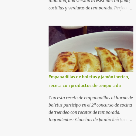
montaña, una versión irresistible con pollo,
costillas y verduras de temporada. Perfecta
para cocinar sin prisas, con fuego suave y
buena compañía. Ingredientes (4 personas)
400 g de arroz redondo (tipo bomba) 500 g
de pollo troceado 300 g de costillas de cerdo
troceadas 2 alcachofas frescas 150 g de
judías verdes planas 2 tomates maduros
rallados 1,2 litros de caldo de pollo (o agua) 1
cucharadita de hebras de azafrán 1
cucharadita de pimentón dulce 2 dientes de
Empanadillas de boletus y jamón ibérico,
ajo Aceite de oliva virgen extra Sal al gusto
receta con productos de temporada
(Opcional) una ramita de romero
Elaboración 1. Prepara las verduras Limpia
Con esta receta de empanadillas al horno de
las alcachofas, retira las hojas duras y
boletus participo en el 2º concurso de cocina
córtalas en cuartos. Trocea las judías verdes.
de Tiendeo con recetas de temporada.
Reserva en agua con limón para que no se
Ingredientes: 3 lonchas de jamón ibérico en
oxiden. 2. Sofríe las carnes En la paellera,
trocitos 1/2 cebolla picada 1 sobre de
añade un buen chorro de aceite de oliva y
empanadillas grandes 1/2 vaso de nata 3