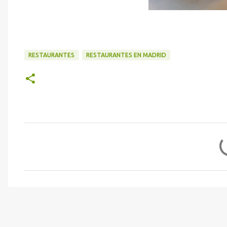
RESTAURANTES
RESTAURANTES EN MADRID
C
o
m
e
n
t
a