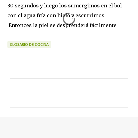
30 segundos y luego los sumergimos en el bol
con el agua fría con hielo y escurrimos.
Entonces la piel se desprenderá fácilmente
GLOSARIO DE COCINA
C
o
m
e
n
t