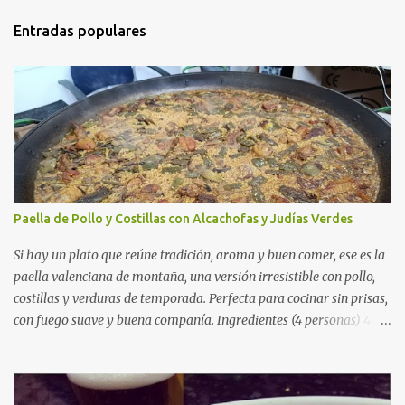
Entradas populares
Paella de Pollo y Costillas con Alcachofas y Judías Verdes
Si hay un plato que reúne tradición, aroma y buen comer, ese es la
paella valenciana de montaña, una versión irresistible con pollo,
costillas y verduras de temporada. Perfecta para cocinar sin prisas,
con fuego suave y buena compañía. Ingredientes (4 personas) 400
g de arroz redondo (tipo bomba) 500 g de pollo troceado 300 g de
costillas de cerdo troceadas 2 alcachofas frescas 150 g de judías
verdes planas 2 tomates maduros rallados 1,2 litros de caldo de