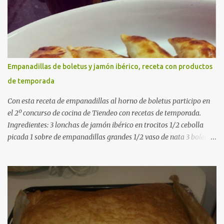
pollo (o agua) 1 cucharadita de hebras de azafrán 1 cucharadita de
pimentón dulce 2 dientes de ajo Aceite de oliva virgen extra Sal al
gusto (Opcional) una ramita de romero Elaboración 1. Prepara las
verduras Limpia las alcachofas, retira las hojas duras y córtalas en
cuartos. Trocea las judías verdes. Reserva en agua con limón para
que no se oxiden. 2. Sofríe las carnes En la paellera, añade un buen
Empanadillas de boletus y jamón ibérico, receta con productos
chorro de aceite de oliva y dora bien el pollo y las costillas a fuego
de temporada
medio-alto. Este paso es clave: cuanto más dorado, más sabor ten...
Con esta receta de empanadillas al horno de boletus participo en
el 2º concurso de cocina de Tiendeo con recetas de temporada.
Ingredientes: 3 lonchas de jamón ibérico en trocitos 1/2 cebolla
picada 1 sobre de empanadillas grandes 1/2 vaso de nata 3 boletus
en trocitos sal al gusto 1 huevo batido para pintar 2 huevos duros 2
cucharadas de aceite de oliva virgen para freir aceite de oliva
virgen para untar la bandeja de horno Elaboración: Precalentar el
horno a 200ºC .Picamos la cebolla y la doramos en una sartén
grande con el aceite de oliva virgen extra a fuego medio. A
continuación agregamos la nata y los boletus en trocitos
pequeños. Removemos bien y agregamos el jamón ibérico cortado