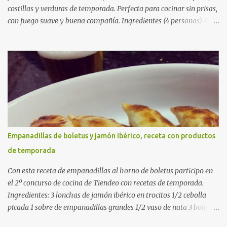
costillas y verduras de temporada. Perfecta para cocinar sin prisas,
con fuego suave y buena compañía. Ingredientes (4 personas) 400
g de arroz redondo (tipo bomba) 500 g de pollo troceado 300 g de
costillas de cerdo troceadas 2 alcachofas frescas 150 g de judías
verdes planas 2 tomates maduros rallados 1,2 litros de caldo de
pollo (o agua) 1 cucharadita de hebras de azafrán 1 cucharadita de
pimentón dulce 2 dientes de ajo Aceite de oliva virgen extra Sal al
gusto (Opcional) una ramita de romero Elaboración 1. Prepara las
verduras Limpia las alcachofas, retira las hojas duras y córtalas en
cuartos. Trocea las judías verdes. Reserva en agua con limón para
que no se oxiden. 2. Sofríe las carnes En la paellera, añade un buen
Empanadillas de boletus y jamón ibérico, receta con productos
chorro de aceite de oliva y dora bien el pollo y las costillas a fuego
de temporada
medio-alto. Este paso es clave: cuanto más dorado, más sabor ten...
Con esta receta de empanadillas al horno de boletus participo en
el 2º concurso de cocina de Tiendeo con recetas de temporada.
Ingredientes: 3 lonchas de jamón ibérico en trocitos 1/2 cebolla
picada 1 sobre de empanadillas grandes 1/2 vaso de nata 3 boletus
en trocitos sal al gusto 1 huevo batido para pintar 2 huevos duros 2