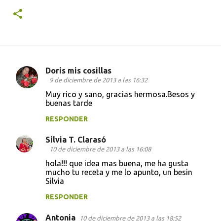
Doris mis cosillas
C
9 de diciembre de 2013 a las 16:32
o
Muy rico y sano, gracias hermosa.Besos y
buenas tarde
m
e
RESPONDER
n
Silvia T. Clarasó
t
10 de diciembre de 2013 a las 16:08
a
hola!!! que idea mas buena, me ha gusta
mucho tu receta y me lo apunto, un besin
r
Silvia
i
RESPONDER
o
s
Antonia
10 de diciembre de 2013 a las 18:52