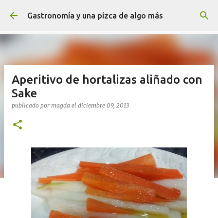
Ir al contenido principal
Gastronomía y una pizca de algo más
Aperitivo de hortalizas aliñado con
Sake
publicado por
magda
el
diciembre 09, 2013