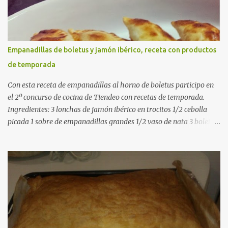
gusto (Opcional) una ramita de romero Elaboración 1. Prepara las
verduras Limpia las alcachofas, retira las hojas duras y córtalas en
cuartos. Trocea las judías verdes. Reserva en agua con limón para
que no se oxiden. 2. Sofríe las carnes En la paellera, añade un buen
Empanadillas de boletus y jamón ibérico, receta con productos
chorro de aceite de oliva y dora bien el pollo y las costillas a fuego
de temporada
medio-alto. Este paso es clave: cuanto más dorado, más sabor ten...
Con esta receta de empanadillas al horno de boletus participo en
el 2º concurso de cocina de Tiendeo con recetas de temporada.
Ingredientes: 3 lonchas de jamón ibérico en trocitos 1/2 cebolla
picada 1 sobre de empanadillas grandes 1/2 vaso de nata 3 boletus
en trocitos sal al gusto 1 huevo batido para pintar 2 huevos duros 2
cucharadas de aceite de oliva virgen para freir aceite de oliva
virgen para untar la bandeja de horno Elaboración: Precalentar el
horno a 200ºC .Picamos la cebolla y la doramos en una sartén
grande con el aceite de oliva virgen extra a fuego medio. A
continuación agregamos la nata y los boletus en trocitos
pequeños. Removemos bien y agregamos el jamón ibérico cortado
en trocitos. Picamos los huevos duros y los agregamos a la mezcla