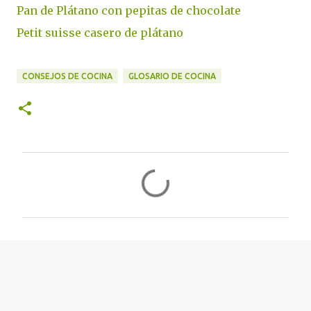
Pan de Plátano con pepitas de chocolate
Petit suisse casero de plátano
CONSEJOS DE COCINA
GLOSARIO DE COCINA
C
o
m
e
n
t
a
r