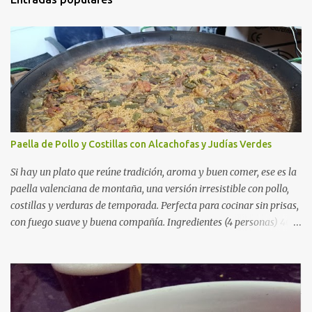
Paella de Pollo y Costillas con Alcachofas y Judías Verdes
Si hay un plato que reúne tradición, aroma y buen comer, ese es la
paella valenciana de montaña, una versión irresistible con pollo,
costillas y verduras de temporada. Perfecta para cocinar sin prisas,
con fuego suave y buena compañía. Ingredientes (4 personas) 400
g de arroz redondo (tipo bomba) 500 g de pollo troceado 300 g de
costillas de cerdo troceadas 2 alcachofas frescas 150 g de judías
verdes planas 2 tomates maduros rallados 1,2 litros de caldo de
pollo (o agua) 1 cucharadita de hebras de azafrán 1 cucharadita de
pimentón dulce 2 dientes de ajo Aceite de oliva virgen extra Sal al