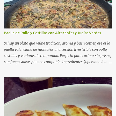
Paella de Pollo y Costillas con Alcachofas y Judías Verdes
Si hay un plato que reúne tradición, aroma y buen comer, ese es la
paella valenciana de montaña, una versión irresistible con pollo,
costillas y verduras de temporada. Perfecta para cocinar sin prisas,
con fuego suave y buena compañía. Ingredientes (4 personas) 400
g de arroz redondo (tipo bomba) 500 g de pollo troceado 300 g de
costillas de cerdo troceadas 2 alcachofas frescas 150 g de judías
verdes planas 2 tomates maduros rallados 1,2 litros de caldo de
pollo (o agua) 1 cucharadita de hebras de azafrán 1 cucharadita de
pimentón dulce 2 dientes de ajo Aceite de oliva virgen extra Sal al
gusto (Opcional) una ramita de romero Elaboración 1. Prepara las
verduras Limpia las alcachofas, retira las hojas duras y córtalas en
cuartos. Trocea las judías verdes. Reserva en agua con limón para